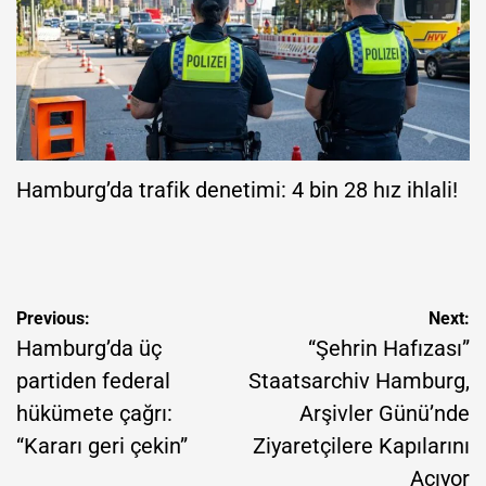
Hamburg’da trafik denetimi: 4 bin 28 hız ihlali!
Yazı
Previous:
Next:
gezinmesi
Hamburg’da üç
“Şehrin Hafızası”
partiden federal
Staatsarchiv Hamburg,
hükümete çağrı:
Arşivler Günü’nde
“Kararı geri çekin”
Ziyaretçilere Kapılarını
Açıyor