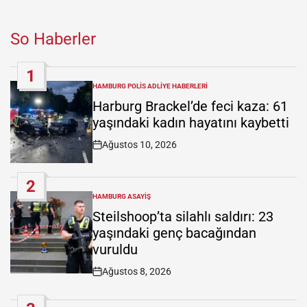
So Haberler
1
HAMBURG POLIS ADLIYE HABERLERI
POSTED
IN
Harburg Brackel’de feci kaza: 61
yaşındaki kadın hayatını kaybetti
Ağustos 10, 2026
Post
Date
2
HAMBURG ASAYIŞ
POSTED
IN
Steilshoop’ta silahlı saldırı: 23
yaşındaki genç bacağından
vuruldu
Ağustos 8, 2026
Post
Date