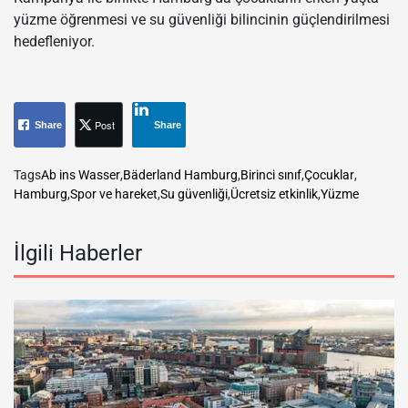
yüzme öğrenmesi ve su güvenliği bilincinin güçlendirilmesi
hedefleniyor.
Post
Share
Share
Tags
Ab ins Wasser
,
Bäderland Hamburg
,
Birinci sınıf
,
Çocuklar
,
Hamburg
,
Spor ve hareket
,
Su güvenliği
,
Ücretsiz etkinlik
,
Yüzme
İlgili Haberler