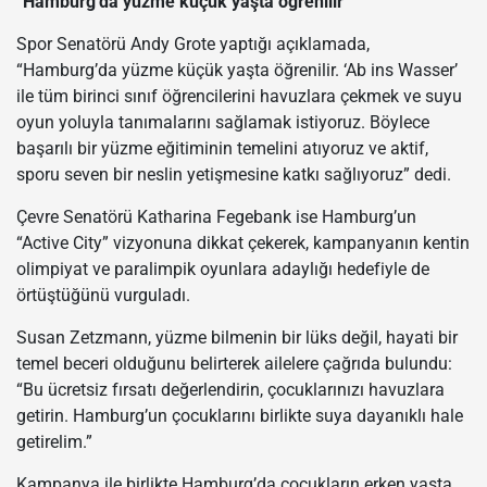
“Hamburg’da yüzme küçük yaşta öğrenilir”
Spor Senatörü Andy Grote yaptığı açıklamada,
“Hamburg’da yüzme küçük yaşta öğrenilir. ‘Ab ins Wasser’
ile tüm birinci sınıf öğrencilerini havuzlara çekmek ve suyu
oyun yoluyla tanımalarını sağlamak istiyoruz. Böylece
başarılı bir yüzme eğitiminin temelini atıyoruz ve aktif,
sporu seven bir neslin yetişmesine katkı sağlıyoruz” dedi.
Çevre Senatörü Katharina Fegebank ise Hamburg’un
“Active City” vizyonuna dikkat çekerek, kampanyanın kentin
olimpiyat ve paralimpik oyunlara adaylığı hedefiyle de
örtüştüğünü vurguladı.
Susan Zetzmann
, yüzme bilmenin bir lüks değil, hayati bir
temel beceri olduğunu belirterek ailelere çağrıda bulundu:
“Bu ücretsiz fırsatı değerlendirin, çocuklarınızı havuzlara
getirin. Hamburg’un çocuklarını birlikte suya dayanıklı hale
getirelim.”
Kampanya ile birlikte Hamburg’da çocukların erken yaşta