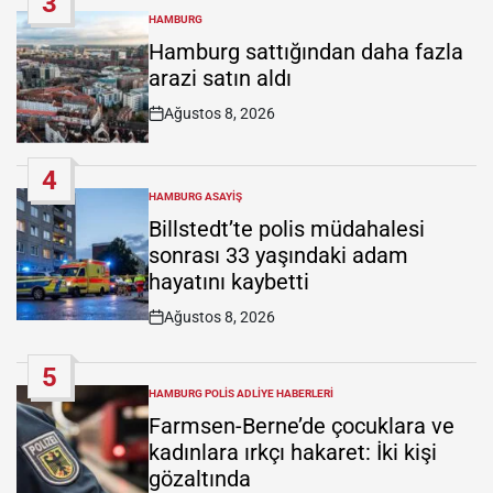
3
HAMBURG
POSTED
IN
Hamburg sattığından daha fazla
arazi satın aldı
Ağustos 8, 2026
Post
Date
4
HAMBURG ASAYIŞ
POSTED
IN
Billstedt’te polis müdahalesi
sonrası 33 yaşındaki adam
hayatını kaybetti
Ağustos 8, 2026
Post
Date
5
HAMBURG POLIS ADLIYE HABERLERI
POSTED
IN
Farmsen-Berne’de çocuklara ve
kadınlara ırkçı hakaret: İki kişi
gözaltında