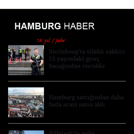
Steilshoop’ta silahlı saldırı:
23 yaşındaki genç
bacağından vuruldu
Hamburg sattığından daha
fazla arazi satın aldı
Billstedt’te polis