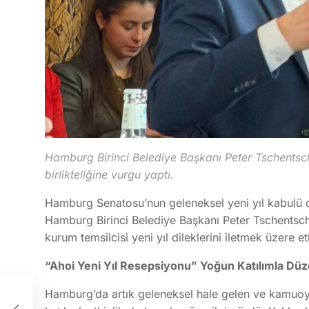
Hamburg Birinci Belediye Başkanı Peter Tschentsc
birlikteliğine vurgu yaptı.
Hamburg Senatosu’nun geleneksel yeni yıl kabulü d
Hamburg Birinci Belediye Başkanı Peter Tschentsch
kurum temsilcisi yeni yıl dileklerini iletmek üzere et
“Ahoi Yeni Yıl Resepsiyonu” Yoğun Katılımla Düz
Hamburg’da artık geleneksel hale gelen ve kamuoyu
ı: