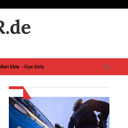
.de
e
İlan Ekle
Üye Giriş