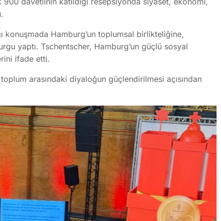
şık 900 davetlinin katıldığı resepsiyonda siyaset, ekonomi,
.
ı konuşmada Hamburg’un toplumsal birlikteliğine,
urgu yaptı. Tschentscher, Hamburg’un güçlü sosyal
ni ifade etti.
l toplum arasındaki diyaloğun güçlendirilmesi açısından