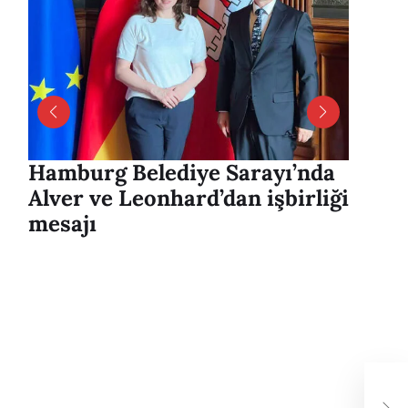
Hamburg Belediye Sarayı’nda
Harbu
Alver ve Leonhard’dan işbirliği
Uyuşt
mesajı
Sürüc
Yaral
Ham
hav