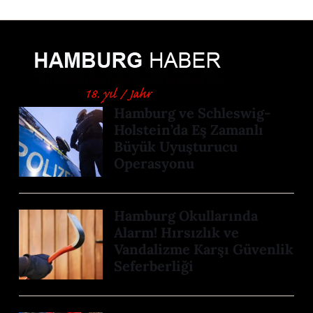
Hamburg ve Schleswig-
Holstein’da Eş Zamanlı
Büyük Uyuşturucu
Operasyonu
Hamburg Okullarında
Alarm! Hırsızlık ve
Vandalizme Karşı Güvenlik
Seferberliği