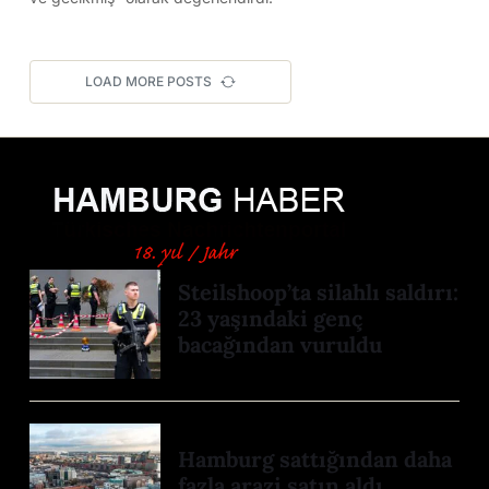
LOAD MORE POSTS
Steilshoop’ta silahlı saldırı:
23 yaşındaki genç
bacağından vuruldu
Hamburg sattığından daha
fazla arazi satın aldı