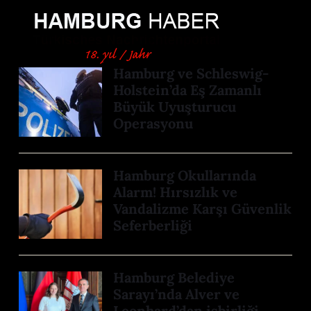
Hamburg ve Schleswig-
Holstein’da Eş Zamanlı
Büyük Uyuşturucu
Operasyonu
Hamburg Okullarında
Alarm! Hırsızlık ve
Vandalizme Karşı Güvenlik
Seferberliği
Hamburg Belediye
Sarayı’nda Alver ve
Leonhard’dan işbirliği