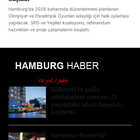
Hamburg’da 2026 baharında düzenlenmesi planlanan
Olimpiyat ve Paralimpik Oyunları adaylığı için halk oylaması
yapılacak. SPD ve Yeşiller koalisyonu, referandum
hazırlıkları ve proje çalışmalarını başlattı.
Billstedt’te polis
müdahalesi sonrası 33
yaşındaki adam hayatını
kaybetti
Farmsen-Berne’de