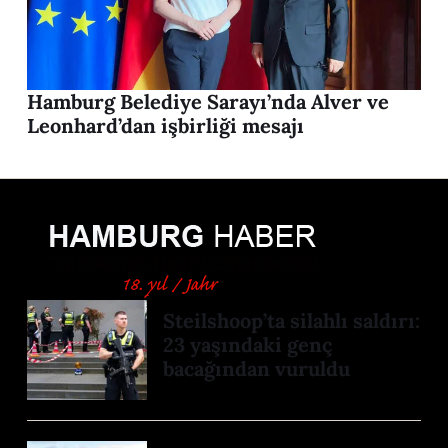
Hamburg Belediye Sarayı’nda Alver ve
Leonhard’dan işbirliği mesajı
Steilshoop’ta silahlı saldırı:
23 yaşındaki genç
bacağından vuruldu