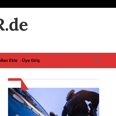
.de
e
İlan Ekle
Üye Giriş