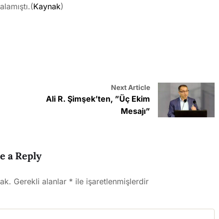
alamıştı.(
Kaynak
)
Next Article
Ali R. Şimşek’ten, ”Üç Ekim
Mesajı”
e a Reply
ak.
Gerekli alanlar
*
ile işaretlenmişlerdir