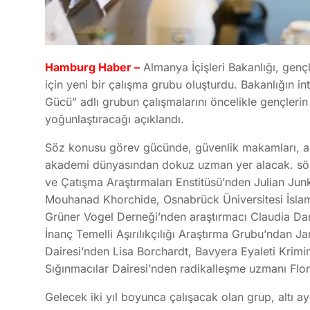
Hamburg Haber –
Almanya İçişleri Bakanlığı, genç
için yeni bir çalışma grubu oluşturdu. Bakanlığın 
Gücü” adlı grubun çalışmalarını öncelikle gençlerin
yoğunlaştıracağı açıklandı.
Söz konusu görev gücünde, güvenlik makamları, aşır
akademi dünyasından dokuz uzman yer alacak. söz 
ve Çatışma Araştırmaları Enstitüsü’nden Julian Jun
Mouhanad Khorchide, Osnabrück Üniversitesi İslami 
Grüner Vogel Derneği’nden araştırmacı Claudia D
İnanç Temelli Aşırılıkçılığı Araştırma Grubu’ndan
Dairesi’nden Lisa Borchardt, Bavyera Eyaleti Krimi
Sığınmacılar Dairesi’nden radikalleşme uzmanı Flor
Gelecek iki yıl boyunca çalışacak olan grup, altı a