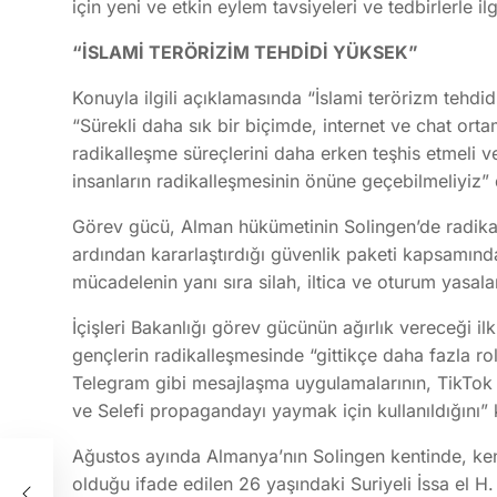
için yeni ve etkin eylem tavsiyeleri ve tedbirlerle ilg
“İSLAMİ TERÖRİZİM TEHDİDİ YÜKSEK”
Konuyla ilgili açıklamasında “İslami terörizm tehdi
“Sürekli daha sık bir biçimde, internet ve chat orta
radikalleşme süreçlerini daha erken teşhis etmeli 
insanların radikalleşmesinin önüne geçebilmeliyiz” 
Görev gücü, Alman hükümetinin Solingen’de radikal İ
ardından kararlaştırdığı güvenlik paketi kapsamında
mücadelenin yanı sıra silah, iltica ve oturum yasal
İçişleri Bakanlığı görev gücünün ağırlık vereceği il
gençlerin radikalleşmesinde “gittikçe daha fazla ro
Telegram gibi mesajlaşma uygulamalarının, TikTok gi
ve Selefi propagandayı yaymak için kullanıldığını” 
Ağustos ayında Almanya’nın Solingen kentinde, ken
olduğu ifade edilen 26 yaşındaki Suriyeli İssa el H. 