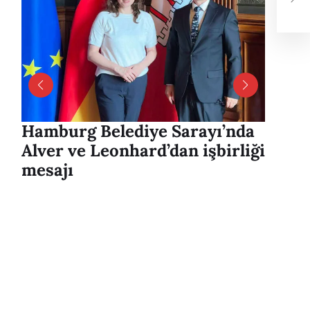
Mes
Hamburg Belediye Sarayı’nda
Harbu
Alver ve Leonhard’dan işbirliği
Uyuşt
mesajı
Sürüc
Yaral