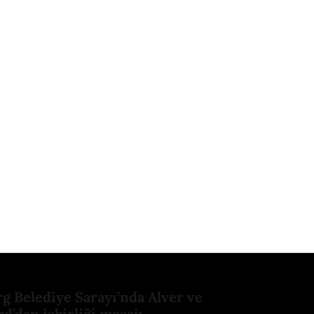
 Belediye Sarayı’nda Alver ve
d’dan işbirliği mesajı