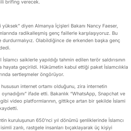
ili brifing verecek.
di yüksek” diyen Almanya İçişleri Bakanı Nancy Faeser,
mlarında radikalleşmiş genç faillerle karşılaşıyoruz. Bu
ve durdurmalıyız. Olabildiğince de erkenden başka genç
dedi.
slamcı saiklerle yapıldığı tahmin edilen terör saldırısının
 hayata geçirildi. Hükümetin kabul ettiği paket İslamcılıkla
arında sertleşmeler öngörüyor.
k hususun internet ortamı olduğunu, zira internetin
l oynadığını” ifade etti. Bakanlık “WhatsApp, Snapchat ve
bi video platformlarının, gittikçe artan bir şekilde İslami
kaydetti.
tin kuruluşunun 650’nci yıl dönümü şenliklerinde İslamcı
isimli zanlı, rastgele insanları bıçaklayarak üç kişiyi