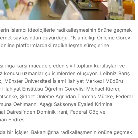
lerin İslamcı ideolojilerle radikalleşmesinin önüne geçmek
internet sayfasından duyurduğu, “İslamcılığı Önleme Görev
 online platformlardaki radikalleşme süreçlerine
ılığa karşı mücadele eden sivil toplum kuruluşları ve
konusu uzmanlar şu isimlerden oluşuyor: Leibniz Barış
k, Münster Üniversitesi İslami İlahiyat Merkezi Müdürü
İlahiyat Enstitüsü Öğretim Görevlisi Michael Kiefer,
antschke, Şiddet Önleme Ağı’ndan Thomas Mücke, Federal
 Jamuna Oehlmann, Aşağı Saksonya Eyaleti Kriminal
nal Dairesi’nden Dominik Irani, Federal Göç ve
ian Endres.
yda bir İçişleri Bakanlığı’na radikalleşmenin önüne geçmek