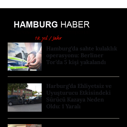
Hamburg’da sahte kulaklık
operasyonu: Berliner
Tor’da 5 kişi yakalandı
Harburg’da Ehliyetsiz ve
Uyuşturucu Etkisindeki
Sürücü Kazaya Neden
Oldu: 1 Yaralı