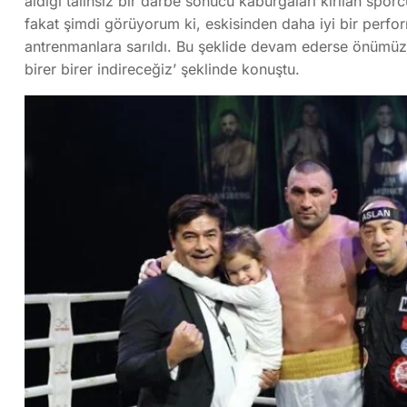
aldığı talihsiz bir darbe sonucu kaburgaları kırılan sp
fakat şimdi görüyorum ki, eskisinden daha iyi bir perfor
antrenmanlara sarıldı. Bu şeklide devam ederse önümüzd
birer birer indireceğiz’ şeklinde konuştu.