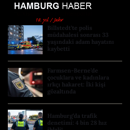
Billstedt’te polis
müdahalesi sonrası 33
yaşındaki adam hayatını
kaybetti
Farmsen-Berne’de
çocuklara ve kadınlara
ırkçı hakaret: İki kişi
gözaltında
Hamburg’da trafik
denetimi: 4 bin 28 hız
ihlali!