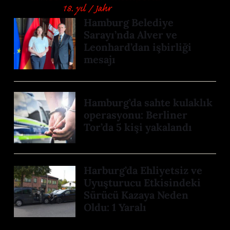
Hamburg Belediye
Sarayı’nda Alver ve
Leonhard’dan işbirliği
mesajı
Hamburg’da sahte kulaklık
operasyonu: Berliner
Tor’da 5 kişi yakalandı
Harburg’da Ehliyetsiz ve
Uyuşturucu Etkisindeki
Sürücü Kazaya Neden
Oldu: 1 Yaralı