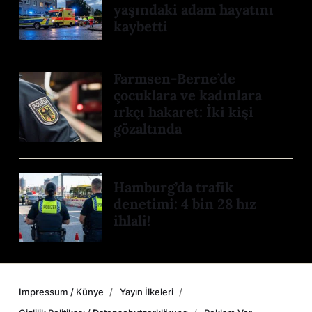
yaşındaki adam hayatını
kaybetti
Farmsen-Berne’de
çocuklara ve kadınlara
ırkçı hakaret: İki kişi
gözaltında
Hamburg’da trafik
denetimi: 4 bin 28 hız
ihlali!
Impressum / Künye
Yayın İlkeleri