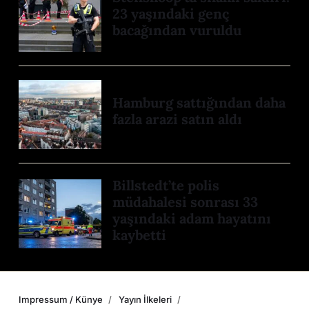
23 yaşındaki genç
bacağından vuruldu
Hamburg sattığından daha
fazla arazi satın aldı
Billstedt’te polis
müdahalesi sonrası 33
yaşındaki adam hayatını
kaybetti
Impressum / Künye
Yayın İlkeleri