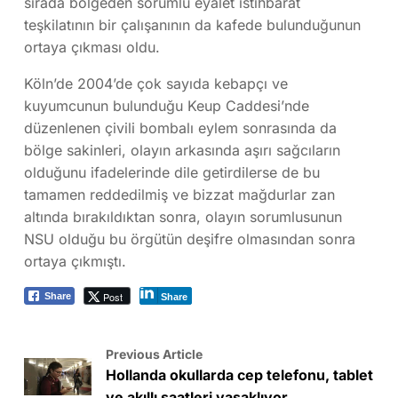
sırada bölgeden sorumlu eyalet istihbarat
teşkilatının bir çalışanının da kafede bulunduğunun
ortaya çıkması oldu.
Köln’de 2004’de çok sayıda kebapçı ve
kuyumcunun bulunduğu Keup Caddesi’nde
düzenlenen çivili bombalı eylem sonrasında da
bölge sakinleri, olayın arkasında aşırı sağcıların
olduğunu ifadelerinde dile getirdilerse de bu
tamamen reddedilmiş ve bizzat mağdurlar zan
altında bırakıldıktan sonra, olayın sorumlusunun
NSU olduğu bu örgütün deşifre olmasından sonra
ortaya çıkmıştı.
Post
Share
Share
Previous Article
Hollanda okullarda cep telefonu, tablet
ve akıllı saatleri yasaklıyor