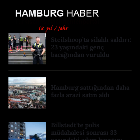
Steilshoop’ta silahlı saldırı:
23 yaşındaki genç
bacağından vuruldu
Hamburg sattığından daha
fazla arazi satın aldı
Billstedt’te polis
müdahalesi sonrası 33
yaşındaki adam hayatını