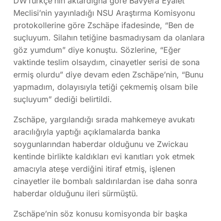
DWTürkçe’nin aktardığna göre Bavyera Eyalet
Meclisi’nin yayınladığı NSU Araştırma Komisyonu
protokollerine göre Zschäpe ifadesinde, “Ben de
suçluyum. Silahın tetiğine basmadıysam da olanlara
göz yumdum” diye konuştu. Sözlerine, “Eğer
vaktinde teslim olsaydım, cinayetler serisi de sona
ermiş olurdu” diye devam eden Zschäpe’nin, “Bunu
yapmadım, dolayısıyla tetiği çekmemiş olsam bile
suçluyum” dediği belirtildi.
Zschäpe, yargılandığı sırada mahkemeye avukatı
aracılığıyla yaptığı açıklamalarda banka
soygunlarından haberdar olduğunu ve Zwickau
kentinde birlikte kaldıkları evi kanıtları yok etmek
amacıyla ateşe verdiğini itiraf etmiş, işlenen
cinayetler ile bombalı saldırılardan ise daha sonra
haberdar olduğunu ileri sürmüştü.
Zschäpe’nin söz konusu komisyonda bir başka