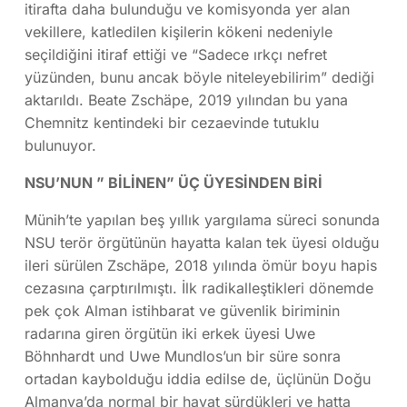
itirafta daha bulunduğu ve komisyonda yer alan
vekillere, katledilen kişilerin kökeni nedeniyle
seçildiğini itiraf ettiği ve “Sadece ırkçı nefret
yüzünden, bunu ancak böyle niteleyebilirim” dediği
aktarıldı. Beate Zschäpe, 2019 yılından bu yana
Chemnitz kentindeki bir cezaevinde tutuklu
bulunuyor.
NSU’NUN ” BİLİNEN” ÜÇ ÜYESİNDEN BİRİ
Münih’te yapılan beş yıllık yargılama süreci sonunda
NSU terör örgütünün hayatta kalan tek üyesi olduğu
ileri sürülen Zschäpe, 2018 yılında ömür boyu hapis
cezasına çarptırılmıştı. İlk radikalleştikleri dönemde
pek çok Alman istihbarat ve güvenlik biriminin
radarına giren örgütün iki erkek üyesi Uwe
Böhnhardt und Uwe Mundlos’un bir süre sonra
ortadan kaybolduğu iddia edilse de, üçlünün Doğu
Almanya’da normal bir hayat sürdükleri ve hatta