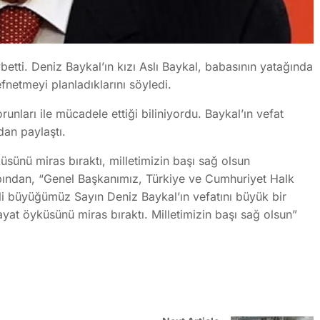
etti. Deniz Baykal’ın kızı Aslı Baykal, babasının yatağında
efnetmeyi planladıklarını söyledi.
unları ile mücadele ettiği biliniyordu. Baykal’ın vefat
an paylaştı.
üsünü miras bıraktı, milletimizin başı sağ olsun
bından, “Genel Başkanımız, Türkiye ve Cumhuriyet Halk
etli büyüğümüz Sayın Deniz Baykal’ın vefatını büyük bir
yat öyküsünü miras bıraktı. Milletimizin başı sağ olsun”