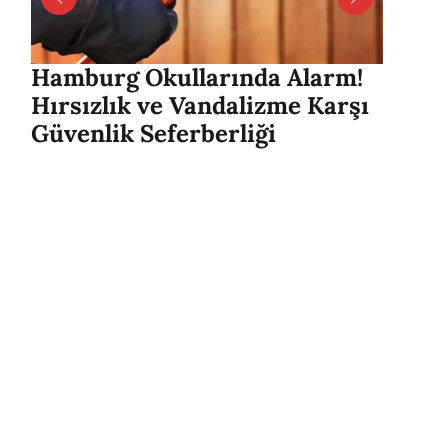
Hamburg Okullarında Alarm!
Hambu
Hırsızlık ve Vandalizme Karşı
Alver
Güvenlik Seferberliği
mesaj