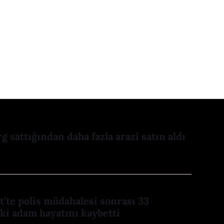
 sattığından daha fazla arazi satın aldı
dt’te polis müdahalesi sonrası 33
ki adam hayatını kaybetti