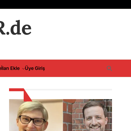
.de
e
İlan Ekle
Üye Giriş