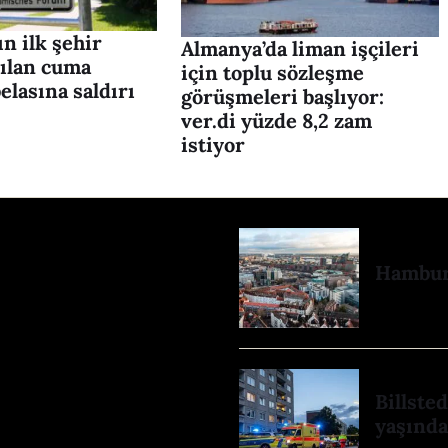
n ilk şehir
Almanya’da liman işçileri
sılan cuma
için toplu sözleşme
elasına saldırı
görüşmeleri başlıyor:
ver.di yüzde 8,2 zam
istiyor
Hamburg
Billste
yaşında