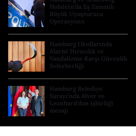
Holstein’da Eş Zamanlı
Büyük Uyuşturucu
Operasyonu
Hamburg Okullarında
Alarm! Hırsızlık ve
Vandalizme Karşı Güvenlik
Seferberliği
Hamburg Belediye
Sarayı’nda Alver ve
Leonhard’dan işbirliği
mesajı