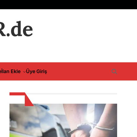
.de
e
İlan Ekle
Üye Giriş