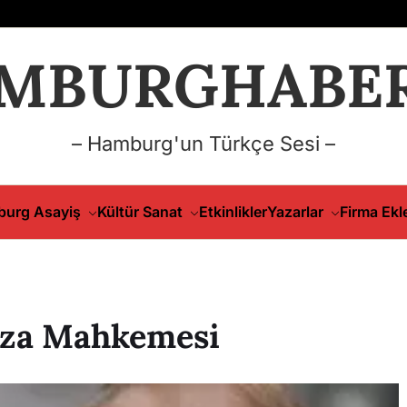
MBURGHABER
– Hamburg'un Türkçe Sesi –
urg Asayiş
Kültür Sanat
Etkinlikler
Yazarlar
Firma Ekl
eza Mahkemesi