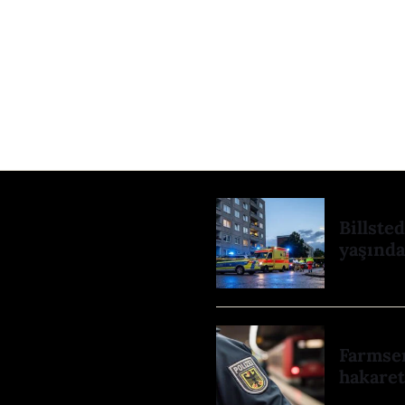
Billste
yaşında
Farmsen
hakaret: