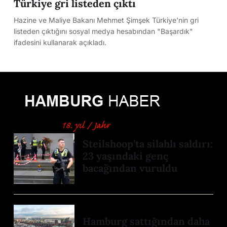
Türkiye gri listeden çıktı
Hazine ve Maliye Bakanı Mehmet Şimşek Türkiye'nin gri
listeden çıktığını sosyal medya hesabından "Başardık"
ifadesini kullanarak açıkladı.
Steilshoop’ta silahlı saldırı:
23 yaşındaki genç
bacağından vuruldu
Hamburg sattığından daha