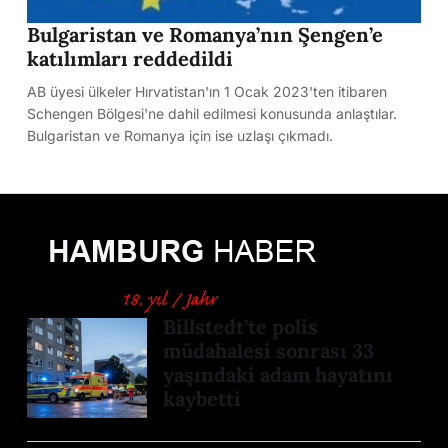
Bulgaristan ve Romanya’nın Şengen’e
katılımları reddedildi
AB üyesi ülkeler Hırvatistan'ın 1 Ocak 2023'ten itibaren
Schengen Bölgesi'ne dahil edilmesi konusunda anlaştılar.
Bulgaristan ve Romanya için ise uzlaşı çıkmadı.
Billstedt’te polis
müdahalesi sonrası 33
yaşındaki adam hayatını
kaybetti