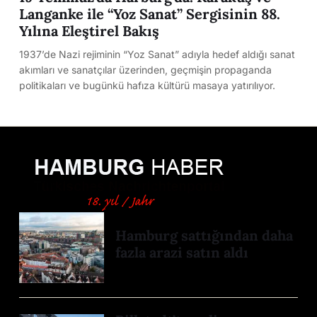
Langanke ile “Yoz Sanat” Sergisinin 88.
Yılına Eleştirel Bakış
1937’de Nazi rejiminin “Yoz Sanat” adıyla hedef aldığı sanat
akımları ve sanatçılar üzerinden, geçmişin propaganda
politikaları ve bugünkü hafıza kültürü masaya yatırılıyor.
Hamburg sattığından daha
fazla arazi satın aldı