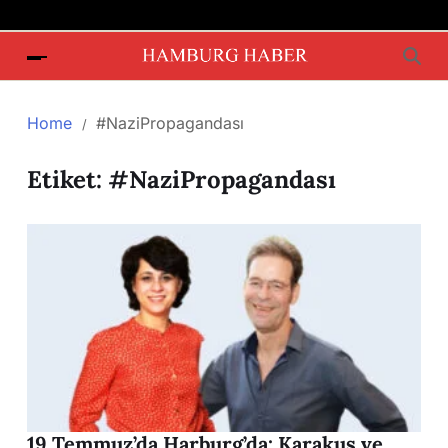
Home
#NaziPropagandası
Etiket:
#NaziPropagandası
19 Temmuz’da Harburg’da: Karakuş ve