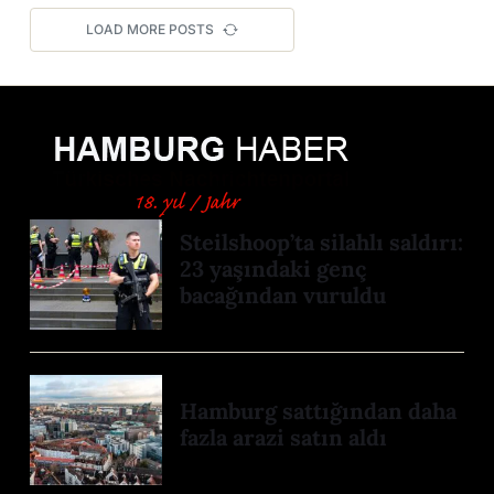
LOAD MORE POSTS
Steilshoop’ta silahlı saldırı:
23 yaşındaki genç
bacağından vuruldu
Hamburg sattığından daha
fazla arazi satın aldı