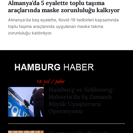
Almanya’da 5 eyalette toplu taşıma
araçlarında maske zorunluluğu kalkıyor
Almanya’da beş eyalette, Kovid-19 tedbirleri kapsamında
toplu taşıma araçlarında uygulanan maske takma
zorunluluğu kaldırılıyor.
Hamburg ve Schleswig-
Holstein’da Eş Zamanlı
Büyük Uyuşturucu
Operasyonu