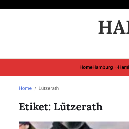
HA
Home
Hamburg
Hamb
Home
Lützerath
Etiket:
Lützerath