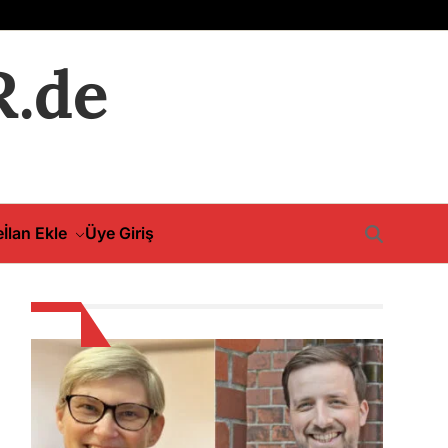
.de
e
İlan Ekle
Üye Giriş