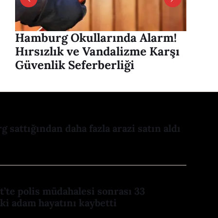
Hamburg Okullarında Alarm!
Hambu
Hırsızlık ve Vandalizme Karşı
Alver
Güvenlik Seferberliği
mesaj
 sattığından daha fazla arazi satın aldı
dt’te polis müdahalesi sonrası 33
ki adam hayatını kaybetti