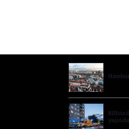
Hamburg
Billste
yaşında