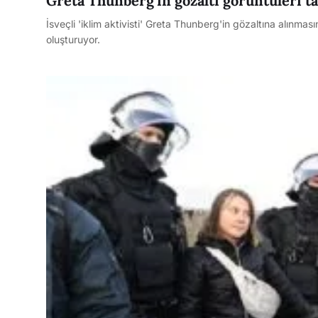
Greta Thunberg’in gözaltı görüntüleri t
İsveçli 'iklim aktivisti' Greta Thunberg'in gözaltına alınması
oluşturuyor.