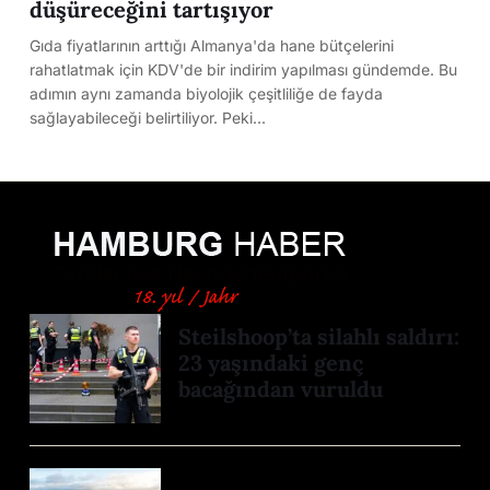
düşüreceğini tartışıyor
Gıda fiyatlarının arttığı Almanya'da hane bütçelerini
rahatlatmak için KDV'de bir indirim yapılması gündemde. Bu
adımın aynı zamanda biyolojik çeşitliliğe de fayda
sağlayabileceği belirtiliyor. Peki…
Steilshoop’ta silahlı saldırı:
23 yaşındaki genç
bacağından vuruldu