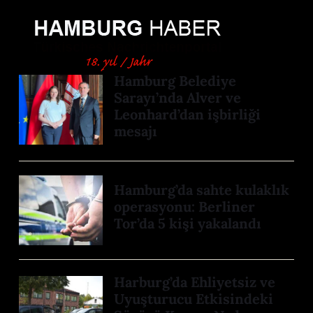
Hamburg Belediye
Sarayı’nda Alver ve
Leonhard’dan işbirliği
mesajı
Hamburg’da sahte kulaklık
operasyonu: Berliner
Tor’da 5 kişi yakalandı
Harburg’da Ehliyetsiz ve
Uyuşturucu Etkisindeki