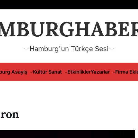
MBURGHABER
– Hamburg'un Türkçe Sesi –
urg Asayiş
Kültür Sanat
Etkinlikler
Yazarlar
Firma Ekl
ron