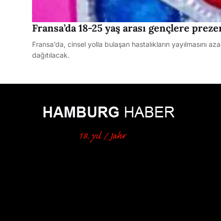
Fransa’da 18-25 yaş arası gençlere preze
Fransa’da, cinsel yolla bulaşan hastalıkların yayılmasını a
dağıtılacak.