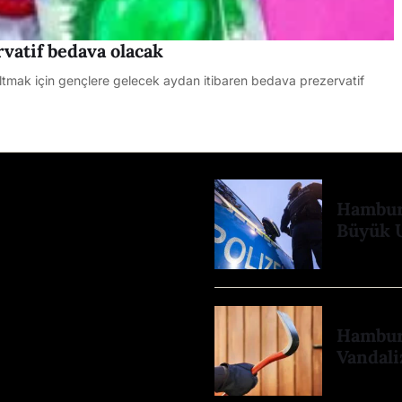
rvatif bedava olacak
zaltmak için gençlere gelecek aydan itibaren bedava prezervatif
Hamburg
Büyük 
Hamburg
Vandali