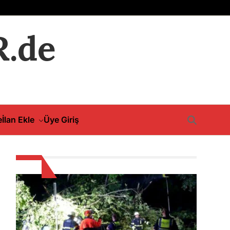
.de
e
İlan Ekle
Üye Giriş