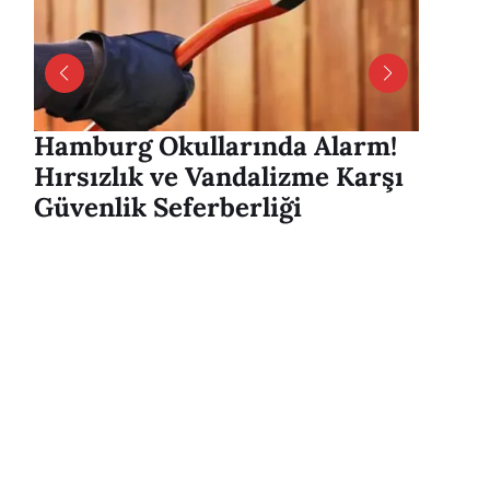
Hamburg Okullarında Alarm!
Hambu
Hırsızlık ve Vandalizme Karşı
Alver
Güvenlik Seferberliği
mesaj