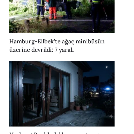
Hamburg-Eilbek’te ağaç minibüsün
üzerine devrildi: 7 yaralı