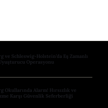
 ve Schleswig-Holstein’da Eş Zamanlı
Uyuşturucu Operasyonu
 Okullarında Alarm! Hırsızlık ve
zme Karşı Güvenlik Seferberliği