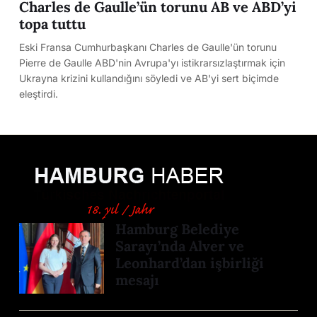
Charles de Gaulle’ün torunu AB ve ABD’yi
topa tuttu
Eski Fransa Cumhurbaşkanı Charles de Gaulle'ün torunu
Pierre de Gaulle ABD'nin Avrupa'yı istikrarsızlaştırmak için
Ukrayna krizini kullandığını söyledi ve AB'yi sert biçimde
eleştirdi.
Hamburg Belediye
Sarayı’nda Alver ve
Leonhard’dan işbirliği
mesajı