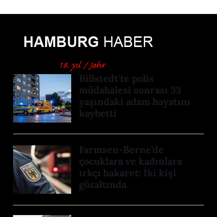
Billstedt’te polis
müdahalesi sonrası 33
yaşındaki adam hayatını
kaybetti
Farmsen-Berne’de
çocuklara ve kadınlara
ırkçı hakaret: İki kişi
gözaltında