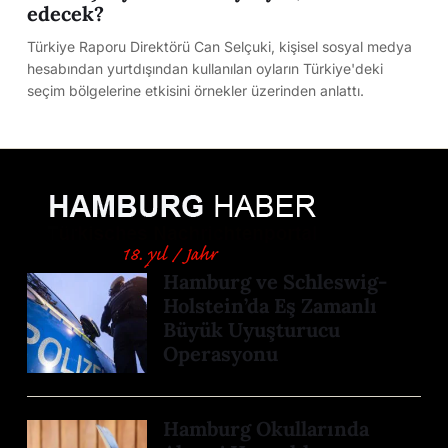
edecek?
Türkiye Raporu Direktörü Can Selçuki, kişisel sosyal medya
hesabından yurtdışından kullanılan oyların Türkiye'deki
seçim bölgelerine etkisini örnekler üzerinden anlattı.
Hamburg ve Schleswig-
Holstein’da Eş Zamanlı
Büyük Uyuşturucu
Operasyonu
Hamburg Okullarında