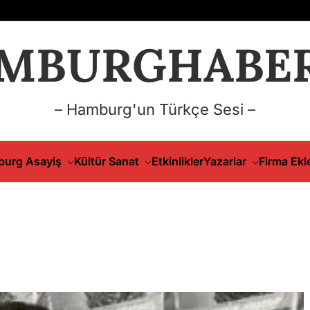
MBURGHABER
– Hamburg'un Türkçe Sesi –
urg Asayiş
Kültür Sanat
Etkinlikler
Yazarlar
Firma Ekl