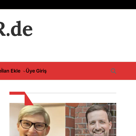
.de
e
İlan Ekle
Üye Giriş