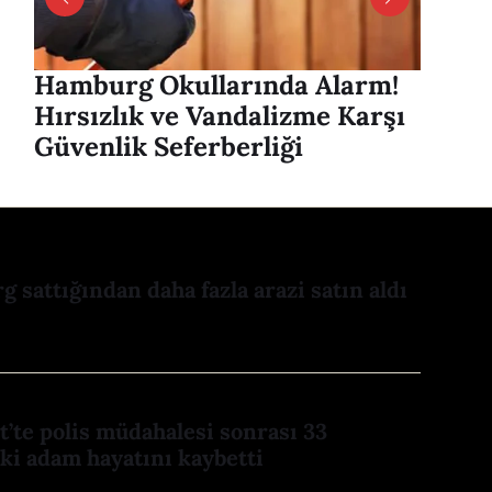
Hamburg Okullarında Alarm!
Hambu
Hırsızlık ve Vandalizme Karşı
Alver
Güvenlik Seferberliği
mesaj
 sattığından daha fazla arazi satın aldı
dt’te polis müdahalesi sonrası 33
ki adam hayatını kaybetti