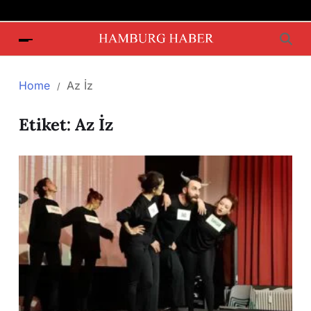
Home
Az İz
Etiket:
Az İz