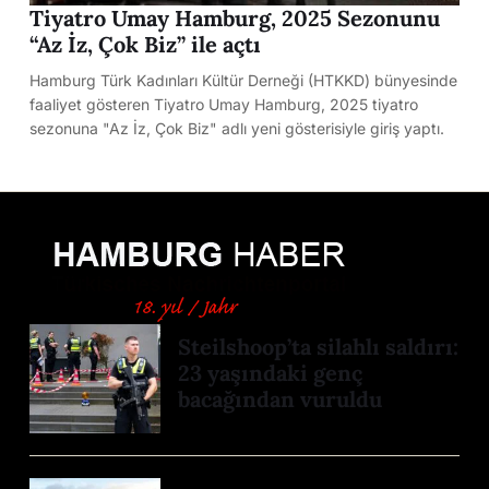
Tiyatro Umay Hamburg, 2025 Sezonunu
“Az İz, Çok Biz” ile açtı
Hamburg Türk Kadınları Kültür Derneği (HTKKD) bünyesinde
faaliyet gösteren Tiyatro Umay Hamburg, 2025 tiyatro
sezonuna "Az İz, Çok Biz" adlı yeni gösterisiyle giriş yaptı.
Steilshoop’ta silahlı saldırı:
23 yaşındaki genç
bacağından vuruldu