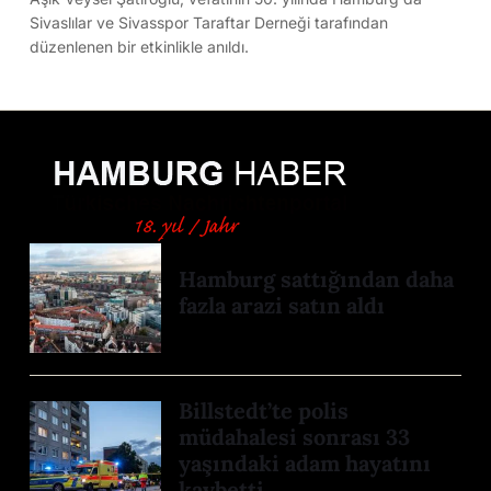
Sivaslılar ve Sivasspor Taraftar Derneği tarafından
düzenlenen bir etkinlikle anıldı.
Hamburg sattığından daha
fazla arazi satın aldı
Billstedt’te polis
müdahalesi sonrası 33
yaşındaki adam hayatını
kaybetti