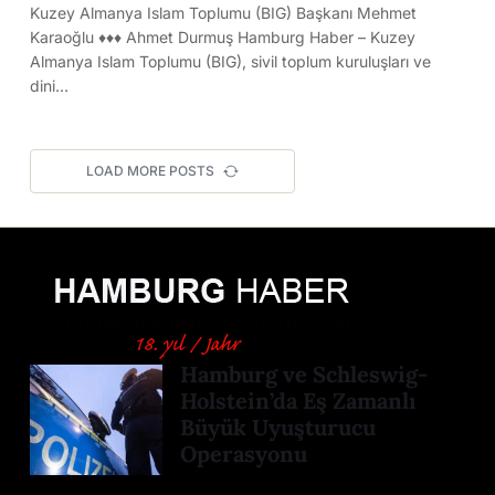
Kuzey Almanya Islam Toplumu (BIG) Başkanı Mehmet
Karaoğlu ♦♦♦ Ahmet Durmuş Hamburg Haber – Kuzey
Almanya Islam Toplumu (BIG), sivil toplum kuruluşları ve
dini…
LOAD MORE POSTS
Hamburg ve Schleswig-
Holstein’da Eş Zamanlı
Büyük Uyuşturucu
Operasyonu