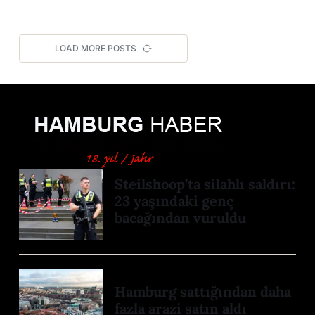
LOAD MORE POSTS
Steilshoop’ta silahlı saldırı:
23 yaşındaki genç
bacağından vuruldu
Hamburg sattığından daha
fazla arazi satın aldı