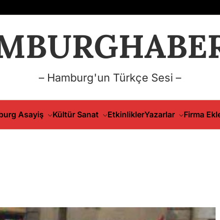
MBURGHABER
– Hamburg'un Türkçe Sesi –
urg Asayiş
Kültür Sanat
Etkinlikler
Yazarlar
Firma Ekl