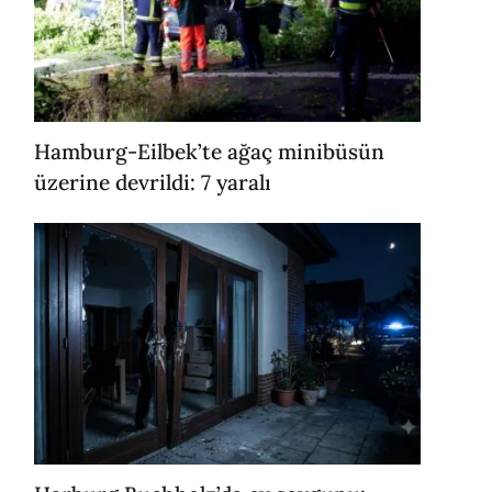
Hamburg-Eilbek’te ağaç minibüsün
üzerine devrildi: 7 yaralı