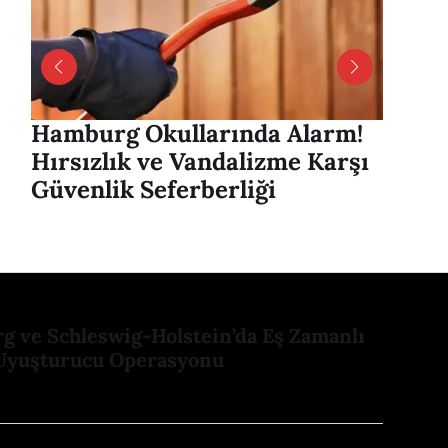
Hamburg Okullarında Alarm!
Hambu
Hırsızlık ve Vandalizme Karşı
Alver
Güvenlik Seferberliği
mesaj
 ve Schleswig-Holstein’da Eş Zamanlı
Uyuşturucu Operasyonu